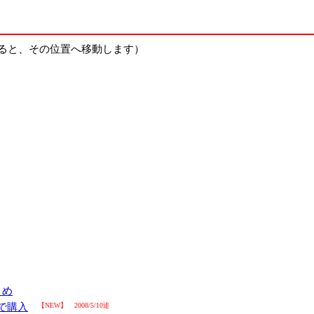
ると、その位置へ移動します）
とめ
円で購入
【NEW】 2008/5/10追加