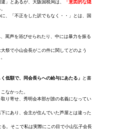
相違」とあるが、大阪国税局は、
「意図的な隠
る。
に、「不正をした訳でもなく・・」とは、国
れ、罵声を浴びせられたり、中には暴力を振る
大祭で小山会長がこの件に関してどのよう
る。
しく低額で、同会長らへの給与にあたる」
と書
とこなかった。
取り寄せ、秀明会本部が誰の名義になってい
下にあり、会主が住んでいた芦屋とは違った
なる。そこで私は実際にこの目で小山弘子会長