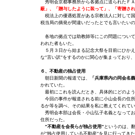
秀明会京都事務所から各拠点に送られたＦＡ
蔽」、「贈与したように装って」、「寄贈さ
税法上の優遇処置がある宗教法人に対して国
税当局の摘発が間違いだったとでも言いたい
各地の拠点では助教師等にこの問題について
われた者もいた。
５月３日から始まる記念大祭を目前にひかえ
な”言い訳”をするのかに関心が集まっており
６、不動産の独占使用
朝日新聞の報道では、
「兵庫県内の同会名
かれていた。
最初にこれを読んだとき、具体的にどのよう
今回の事件が報道される前に小山会長の住所
るか等を調べ、その結果を私に教えてくれて
秀明会本部は会長・小山弘子名義となってお
住所だった。
”不動産を会長らが独占使用”
というのは、
が”独占使用している不動産”を見に行ってき