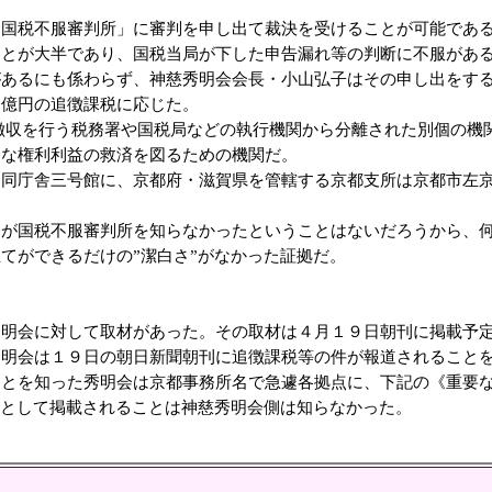
国税不服審判所」に審判を申し出て裁決を受けることが可能である
ことが大半であり、国税当局が下した申告漏れ等の判断に不服があ
があるにも係わらず、神慈秀明会会長・小山弘子はその申し出をす
０億円の追徴課税に応じた。
を行う税務署や国税局などの執行機関から分離された別個の機関
当な権利利益の救済を図るための機関だ。
同庁舎三号館に、京都府・滋賀県を管轄する京都支所は京都市左京
が国税不服審判所を知らなかったということはないだろうから、何
てができるだけの”潔白さ”がなかった証拠だ。
明会に対して取材があった。その取材は４月１９日朝刊に掲載予定
秀明会は１９日の朝日新聞朝刊に追徴課税等の件が報道されること
とを知った秀明会は京都事務所名で急遽各拠点に、下記の《重要な
”として掲載されることは神慈秀明会側は知らなかった。