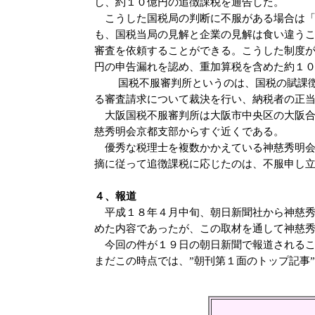
し、約１０億円の追徴課税を通告した。
こうした国税局の判断に不服がある場合は「
も、国税当局の見解と企業の見解は食い違う
審査を依頼することができる。こうした制度
円の申告漏れを認め、重加算税を含めた約１
国税不服審判所というのは、国税の賦課徴収
る審査請求について裁決を行い、納税者の正
大阪国税不服審判所は大阪市中央区の大阪合
慈秀明会京都支部からすぐ近くである。
優秀な税理士を複数かかえている神慈秀明会
摘に従って追徴課税に応じたのは、不服申し立
４、報道
平成１８年４月中旬、朝日新聞社から神慈秀
めた内容であったが、この取材を通して神慈
今回の件が１９日の朝日新聞で報道されるこ
まだこの時点では、”朝刊第１面のトップ記事