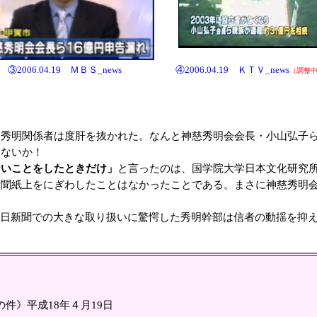
③2006.04.19 ＭＢＳ_news
④2006.04.19 ＫＴＶ_news
（調整
秀明関係者は度肝を抜かれた。なんと神慈秀明会会長・小山弘子ら
はないか！
ないことをしたときだけ」
と言ったのは、国学院大学日本文化研究
新聞紙上をにぎわしたことはなかったことである。まさに神慈秀明
朝日新聞での大きな取り扱いに驚愕した秀明幹部は信者の動揺を抑
件》平成18年４月19日