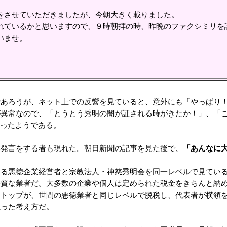
をさせていただきましたが、今朝大きく載りました。
れているかと思いますので、９時朝拝の時、昨晩のファクシミリを
いませ。
あろうが、ネット上での反響を見ていると、意外にも「やっぱり！
が異常なので、「とうとう秀明の闇が証される時がきたか！」、「
かったようである。
発言をする者も現れた。朝日新聞の記事を見た後で、
「あんなに
る悪徳企業経営者と宗教法人・神慈秀明会を同一レベルで見ている
悪質な業者だ。大多数の企業や個人は定められた税金をきちんと納
トップが、世間の悪徳業者と同じレベルで脱税し、代表者が横領を
狂った考え方だ。