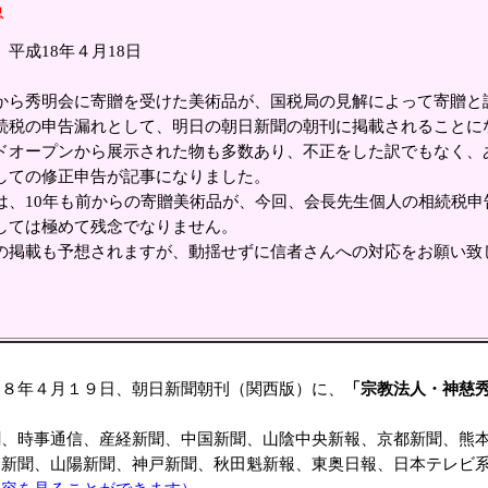
急
平成18年４月18日
から秀明会に寄贈を受けた美術品が、国税局の見解によって寄贈と
続税の申告漏れとして、明日の朝日新聞の朝刊に掲載されることに
ドオープンから展示された物も多数あり、不正をした訳でもなく、
しての修正申告が記事になりました。
は、10年も前からの寄贈美術品が、今回、会長先生個人の相続税申
しては極めて残念でなりません。
の掲載も予想されますが、動揺せずに信者さんへの対応をお願い致
８年４月１９日、朝日新聞朝刊（関西版）に、
「宗教法人・神慈
、時事通信、産経新聞、中国新聞、山陰中央新報、京都新聞、熊本
岡新聞、山陽新聞、神戸新聞、秋田魁新報、東奥日報、日本テレビ