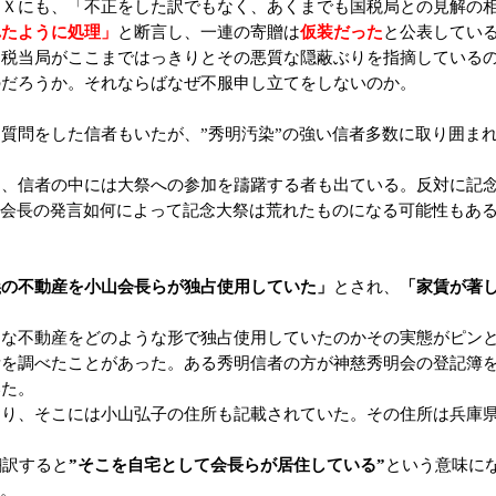
Ｘにも、「不正をした訳でもなく、あくまでも国税局との見解の
れたように処理」
と断言し、一連の寄贈は
仮装だった
と公表してい
税当局がここまではっきりとその悪質な隠蔽ぶりを指摘しているの
のだろうか。それならばなぜ不服申し立てをしないのか。
質問をした信者もいたが、”秀明汚染”の強い信者多数に取り囲ま
、信者の中には大祭への参加を躊躇する者も出ている。反対に記念
、会長の発言如何によって記念大祭は荒れたものになる可能性もあ
義の不動産を小山会長らが独占使用していた」
とされ、
「家賃が著
な不動産をどのような形で独占使用していたのかその実態がピン
を調べたことがあった。ある秀明信者の方が神慈秀明会の登記簿を
いた。
り、そこには小山弘子の住所も記載されていた。その住所は兵庫県
翻訳すると
”そこを自宅として会長らが居住している”
という意味に
た。