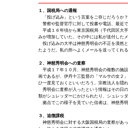
１、国税局への通報
「投げ込み」という言葉をご存じだろうか
警察や監督官庁に対して投書や電話、最近で
平成１６年頃から東京国税局（千代田区大手
みが増加していた。その中には私が送付した
投げ込みの大半は神慈秀明会の不正を漠然と
たようだ。私の所へよくメールを送ってくれ
２、神慈秀明会への査察
平成１７年１０月、神慈秀明会の複数の施設
画であるが、伊丹十三監督の「マルサの女２
ひ一度見ておくといいだろう。宗教法人を隠れ
秀明会に査察が入ったという情報はその日の
類がシュレッダーにかけられたり、シュレッ
拠点でこの様子を見ていた信者は、神慈秀明
３、追徴課税
神慈秀明会に対する大阪国税局の査察があっ