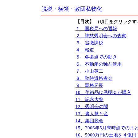
脱税・横領・教団私物化
【目次】
（項目をクリックす
１、国税局への通報
２、神慈秀明会への査察
３、追徴課税
４、報道
５、各拠点での動き
６、不動産の独占使用
７、小山英二
８、臨時資格者会
９、事務局長
10、美術品は秀明会が購入
11、記念大祭
12、秀明会の闇
13、裏人脈と金
14、集団脱会
15、2006年5月末時点でのま
16、5000万円の土地を４億