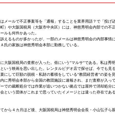
？
はメールで不正事案等を「通報」することを業界用語？で「投げ
町）や大阪国税局（大阪市中央区）には、神慈秀明会内部での不正
メールも何件かあった。
訴えるものが多かったが、一部のメールは神慈秀明会の内部事情に
るＡ氏の家族は神慈秀明会本部に勤務している。
に大阪国税局の査察が入った。俗にいう”マルサ”である。私は秀
」という映画を思い出した。レンタルビデオ店で探せば、今でも見
蓑にして巨額の脱税・私財の蓄積をしている”教団経営者”の姿を
内に秀明会本部から全国の教団施設に速報され、まだ査察が入って
ダーでの裁断処分では作業が追いつかない拠点では屋外で消却処分
会という団体がこれまで思っていたイメージとは違った存在であ
てから４カ月ほど後、大阪国税局は神慈秀明会会長・小山弘子ら親