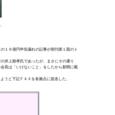
中）
の１６億円申告漏れの記事が朝刊第１面のト
所の井上順孝氏であったが、まさにその通り
会会長は「いけないこと」をしたから新聞に載
えようと下記ＦＡＸを各拠点に急送した。